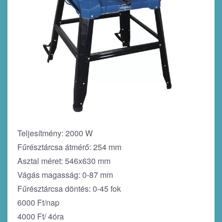
Teljesítmény: 2000 W
Fűrésztárcsa átmérő: 254 mm
Asztal méret: 546x630 mm
Vágás magasság: 0-87 mm
Fűrésztárcsa döntés: 0-45 fok
6000 Ft/nap
4000 Ft/ 4óra